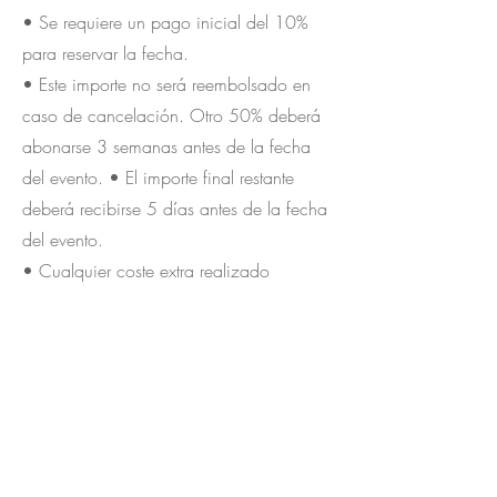
• Se requiere un pago inicial del 10%
para reservar la fecha.
• Este importe no será reembolsado en
caso de cancelación. Otro 50% deberá
abonarse 3 semanas antes de la fecha
del evento. • El importe final restante
deberá recibirse 5 días antes de la fecha
del evento.
• Cualquier coste extra realizado
durante el evento y no incluido en este
presupuesto firmado.
• Todos los precios que aparecen en
este kit informativo no incluyen IVA.
• Se requerirá confirmación por escrito
para validar la Política de Cancelación.
Al recibir la confirmación por escrito.