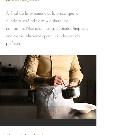
Al final de la experiencia, lo único que te
quedará será relajarte y disfrutar de tu
compañía. Nos referimos a: cubiertos limpios y
encimeras relucientes para una despedida
perfecta.