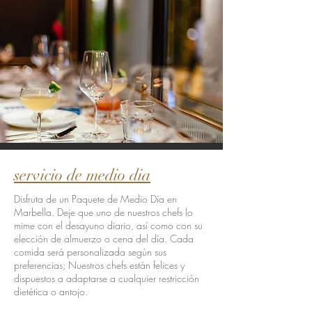
servicio de medio dia
Disfruta de un Paquete de Medio Día en
Marbella. Deje que uno de nuestros chefs lo
mime con el desayuno diario, así como con su
elección de almuerzo o cena del día. Cada
comida será personalizada según sus
preferencias; Nuestros chefs están felices y
dispuestos a adaptarse a cualquier restricción
dietética o antojo.