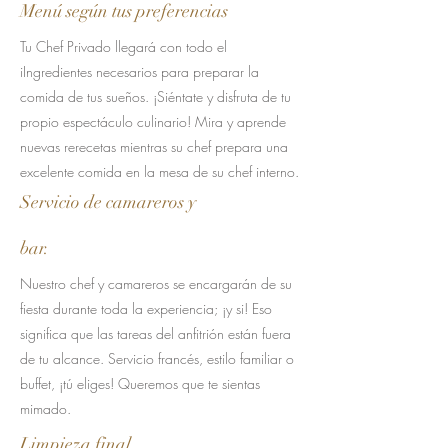
Menú según tus preferencias
Tu Chef Privado llegará con todo el
i
Ingredientes necesarios para preparar la
comida de tus sueños. ¡Siéntate y disfruta de tu
propio espectáculo culinario! Mira y aprende
nuevas re
recetas mientras su chef prepara una
excelente comida en la mesa de su chef interno.
Servicio de camareros y
bar.
Nuestro chef y camareros se encargarán de su
fiesta durante toda la experiencia; ¡y si! Eso
significa que las tareas del anfitrión están fuera
de tu alcance. Servicio francés, estilo familiar o
buffet, ¡tú eliges! Queremos que te sientas
mimado.
Limpieza final