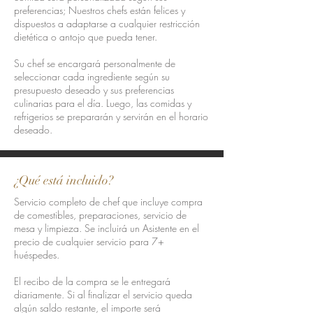
preferencias; Nuestros chefs están felices y
dispuestos a adaptarse a cualquier restricción
dietética o antojo que pueda tener.
Su chef se encargará personalmente de
seleccionar cada ingrediente según su
presupuesto deseado y sus preferencias
culinarias para el día. Luego, las comidas y
refrigerios se prepararán y servirán en el horario
deseado.
¿Qué está incluido?
Servicio completo de chef que incluye compra
de comestibles, preparaciones, servicio de
mesa y limpieza. Se incluirá un Asistente en el
precio de cualquier servicio para 7+
huéspedes.
El recibo de la compra se le entregará
diariamente. Si al finalizar el servicio queda
algún saldo restante, el importe será